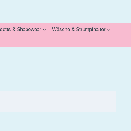
setts & Shapewear
Wäsche & Strumpfhalter