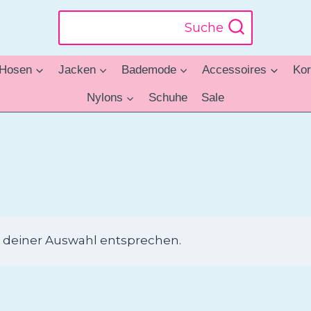
Suche
Hosen
Jacken
Bademode
Accessoires
Kor
Nylons
Schuhe
Sale
 deiner Auswahl entsprechen.