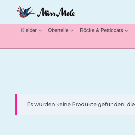
Zum
Inhalt
springen
Kleider
Oberteile
Röcke & Petticoats
Es wurden keine Produkte gefunden, die