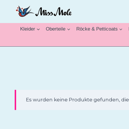
Zum
Inhalt
springen
Kleider
Oberteile
Röcke & Petticoats
Es wurden keine Produkte gefunden, die