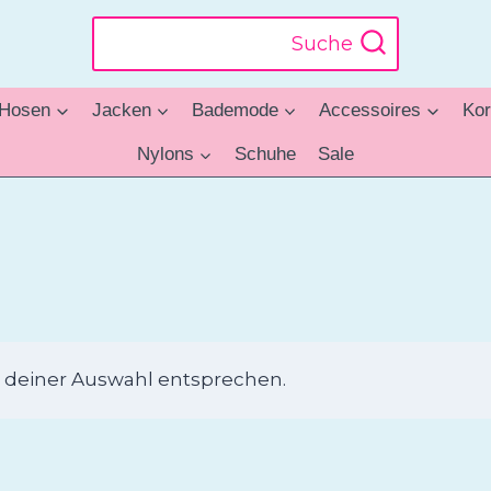
Suche
Hosen
Jacken
Bademode
Accessoires
Kor
Nylons
Schuhe
Sale
 deiner Auswahl entsprechen.