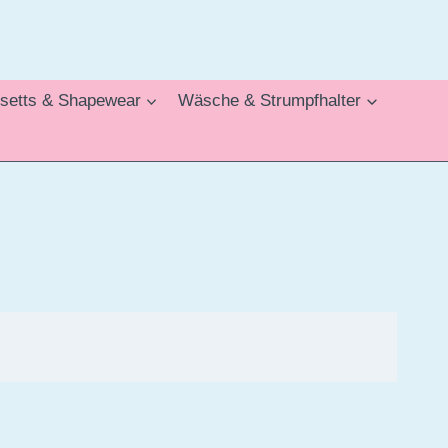
setts & Shapewear
Wäsche & Strumpfhalter