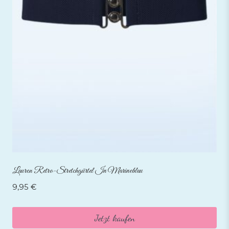
Lauren Retro-Stretchgürtel In Marineblau
9,95
€
Jetzt kaufen