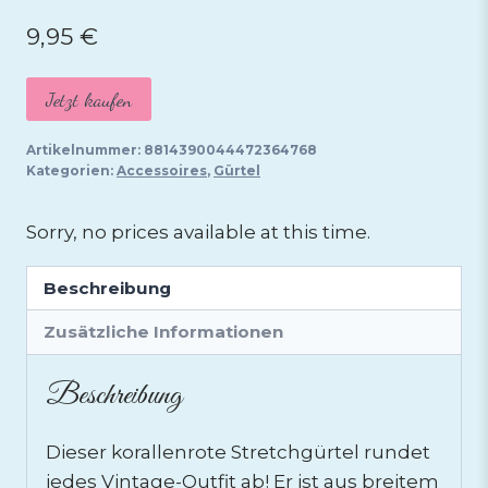
9,95
€
Jetzt kaufen
Artikelnummer:
8814390044472364768
Kategorien:
Accessoires
,
Gürtel
Sorry, no prices available at this time.
Beschreibung
Zusätzliche Informationen
Beschreibung
Dieser korallenrote Stretchgürtel rundet
jedes Vintage-Outfit ab! Er ist aus breitem