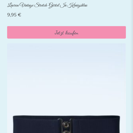
Lauren Vintage Stretch-Gürtel In Königsblau
9,95
€
Jetzt kaufen