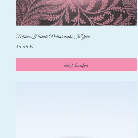
Miriam Haskell Perlenbrosche In Gold
39,95
€
Jetzt kaufen