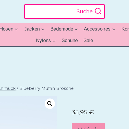
Suche
Hosen
Jacken
Bademode
Accessoires
Kor
Nylons
Schuhe
Sale
chmuck
/
Blueberry Muffin Brosche
35,95
€
Jetzt kaufen