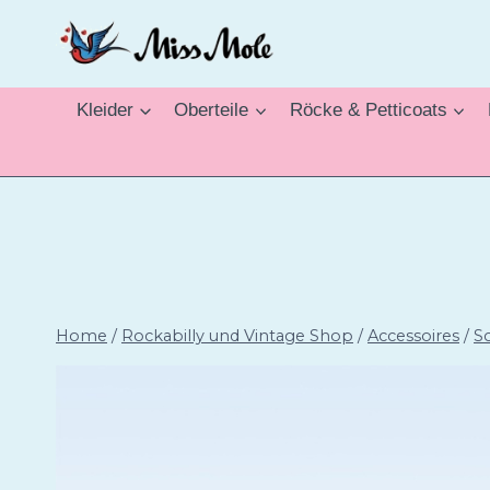
Zum
Inhalt
springen
Kleider
Oberteile
Röcke & Petticoats
Home
/
Rockabilly und Vintage Shop
/
Accessoires
/
S