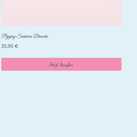
Pygmy Seahorse Brosche
35,95
€
Jetzt kaufen