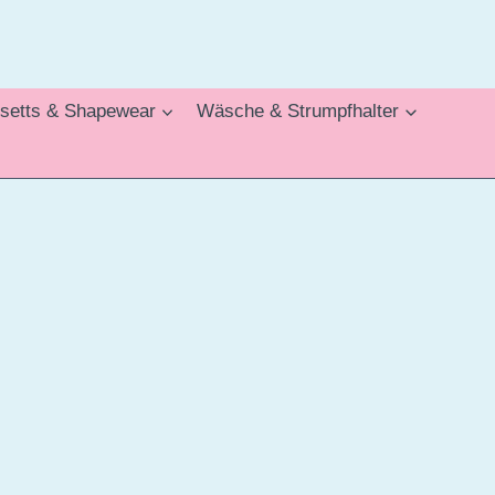
setts & Shapewear
Wäsche & Strumpfhalter