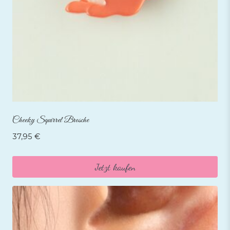
Cheeky Squirrel Brosche
37,95
€
Jetzt kaufen