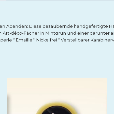
sen Abenden: Diese bezaubernde handgefertigte Ha
 Art-déco-Fächer in Mintgrün und einer darunter a
erle * Emaille * Nickelfrei * Verstellbarer Karabine