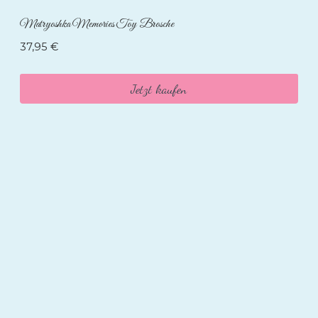
Matryoshka Memories Toy Brosche
37,95
€
Jetzt kaufen