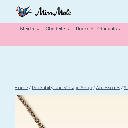
Zum
Inhalt
springen
Kleider
Oberteile
Röcke & Petticoats
Home
/
Rockabilly und Vintage Shop
/
Accessoires
/
S