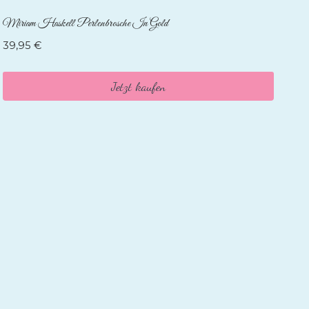
Miriam Haskell Perlenbrosche In Gold
39,95
€
Jetzt kaufen