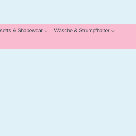
setts & Shapewear
Wäsche & Strumpfhalter