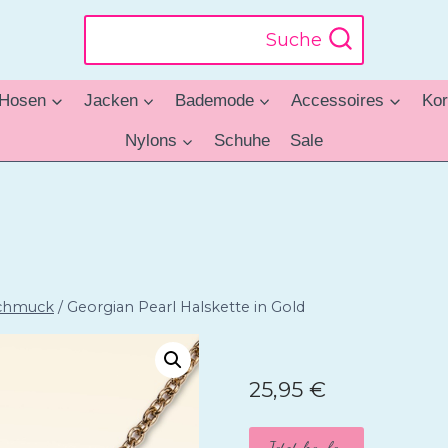
Suche
Hosen
Jacken
Bademode
Accessoires
Kor
Nylons
Schuhe
Sale
chmuck
/
Georgian Pearl Halskette in Gold
25,95
€
Jetzt kaufen