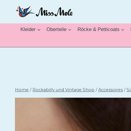
Zum
Inhalt
springen
Kleider
Oberteile
Röcke & Petticoats
Home
/
Rockabilly und Vintage Shop
/
Accessoires
/
S