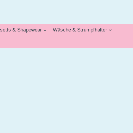
setts & Shapewear
Wäsche & Strumpfhalter