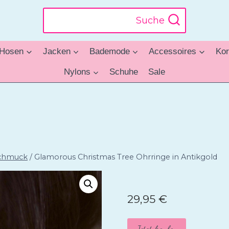
Suche
Hosen
Jacken
Bademode
Accessoires
Kor
Nylons
Schuhe
Sale
chmuck
/
Glamorous Christmas Tree Ohrringe in Antikgold
29,95
€
Jetzt kaufen