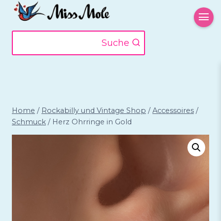
Zum
Inhalt
springen
Suche
Home
/
Rockabilly und Vintage Shop
/
Accessoires
/
Schmuck
/
Herz Ohrringe in Gold