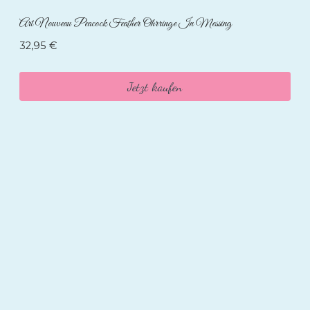
Art Nouveau Peacock Feather Ohrringe In Messing
32,95
€
Jetzt kaufen