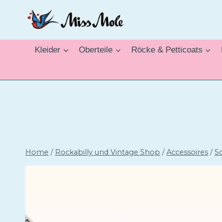
Zum
Inhalt
springen
Kleider
Oberteile
Röcke & Petticoats
Home
/
Rockabilly und Vintage Shop
/
Accessoires
/
S