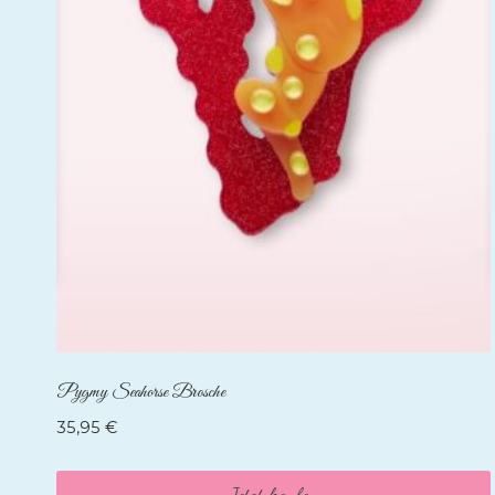
Pygmy Seahorse Brosche
35,95
€
Jetzt kaufen