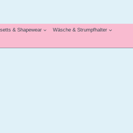
setts & Shapewear
Wäsche & Strumpfhalter