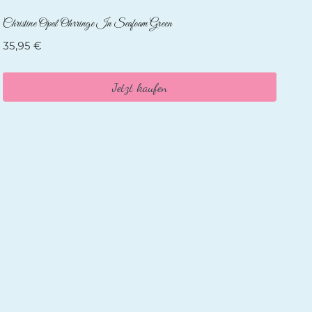
Christine Opal Ohrringe In Seafoam Green
35,95
€
Jetzt kaufen