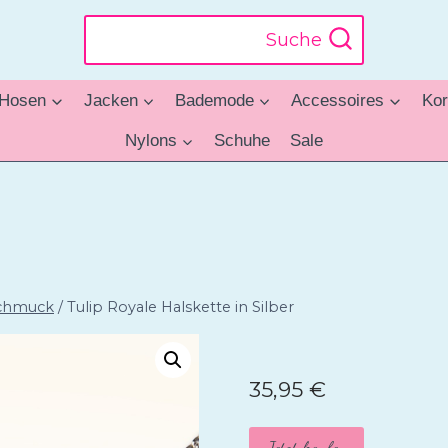
Suche
Hosen
Jacken
Bademode
Accessoires
Kor
Nylons
Schuhe
Sale
chmuck
/
Tulip Royale Halskette in Silber
35,95
€
Jetzt kaufen