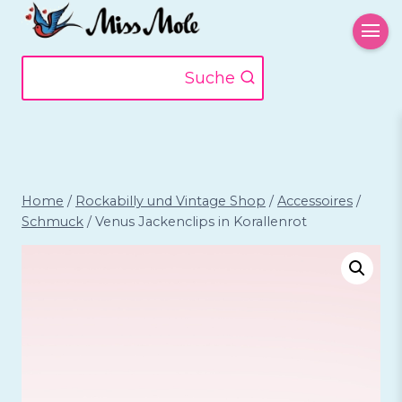
Zum
Inhalt
springen
Suche
Home
/
Rockabilly und Vintage Shop
/
Accessoires
/
Schmuck
/
Venus Jackenclips in Korallenrot