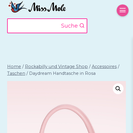
Zum
Inhalt
springen
Suche
Home
/
Rockabilly und Vintage Shop
/
Accessoires
/
Taschen
/
Daydream Handtasche in Rosa