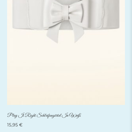
Play It Right Schleifengürtel In Weiß
15,95
€