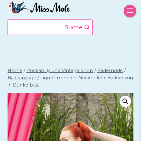
Zum
Inhalt
springen
Suche
Home
/
Rockabilly und Vintage Shop
/
Bademode
/
Badeanzüge
/
Figurformender Neckholder-Badeanzug
in Dunkelblau