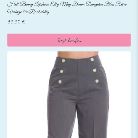
Hell Bunny Latzhose Elly May Denim Dungaree Blau Retro
Vintage 50s Rockabilly
89,90
€
Jetzt kaufen