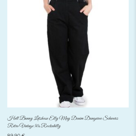
Hell Bunny Latzhose Elly May Denim Dungaree Schwarz
Retro Vintage 50s Rockabilly
89,90
€