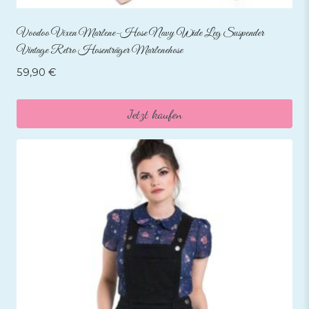
Voodoo Vixen Marlene-Hose Navy Wide Leg Suspender
Vintage Retro Hosenträger Marlenehose
59,90
€
Jetzt kaufen