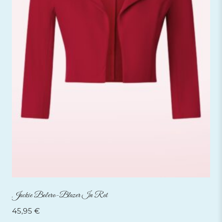
Jackie Bolero-Blazer In Rot
45,95
€