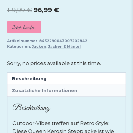
Ursprünglicher
Aktueller
119,99
€
96,99
€
Preis
Preis
Jetzt kaufen
war:
ist:
119,99 €
96,99 €.
Artikelnummer:
8432290043007202842
Kategorien:
Jacken
,
Jacken & Mäntel
Sorry, no prices available at this time.
Beschreibung
Zusätzliche Informationen
Beschreibung
Outdoor-Vibes treffen auf Retro-Style:
Diese Queen Kerosin Steppjacke ist wie