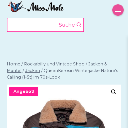
Zum
Inhalt
springen
Suche
Home
/
Rockabilly und Vintage Shop
/
Jacken &
Mäntel
/
Jacken
/
QueenKerosin Winterjacke Nature’s
Calling (1-St) im 70s-Look
Angebot!