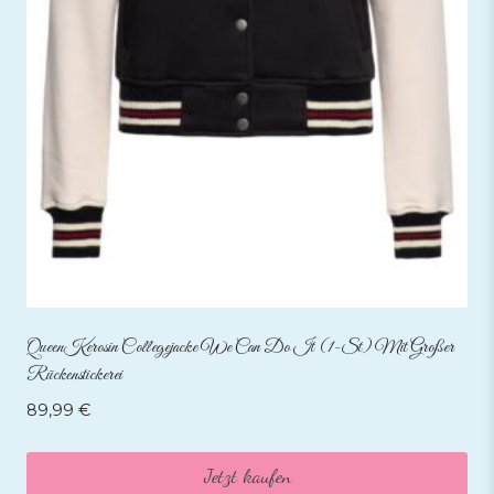
QueenKerosin Collegejacke We Can Do It (1-St) Mit Großer
Rückenstickerei
89,99
€
Jetzt kaufen