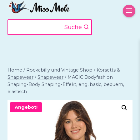
Zum
Inhalt
springen
Suche
Home
/
Rockabilly und Vintage Shop
/
Korsetts &
Shapewear
/
Shapewear
/
MAGIC Bodyfashion
Shaping-Body Shaping-Effekt, eng, basic, bequem,
elastisch
Angebot!