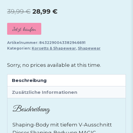
Ursprünglicher
Aktueller
39,99
€
28,99
€
Preis
Preis
Jetzt kaufen
war:
ist:
39,99 €
28,99 €.
Artikelnummer:
8432290043382946691
Kategorien:
Korsetts & Shapewear
,
Shapewear
Sorry, no prices available at this time.
Beschreibung
Zusätzliche Informationen
Beschreibung
Shaping-Body mit tiefem V-Ausschnitt
Dieser Shaping-Body von MAGIC