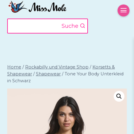
Zum
Inhalt
springen
Suche
Home
/
Rockabilly und Vintage Shop
/
Korsetts &
Shapewear
/
Shapewear
/
Tone Your Body Unterkleid
in Schwarz