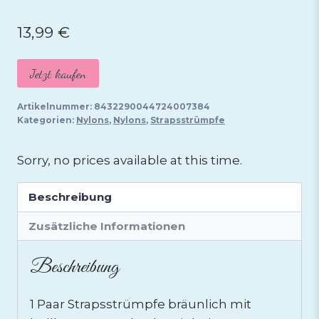
13,99
€
Jetzt kaufen
Artikelnummer:
8432290044724007384
Kategorien:
Nylons
,
Nylons
,
Strapsstrümpfe
Sorry, no prices available at this time.
Beschreibung
Zusätzliche Informationen
Beschreibung
1 Paar Strapsstrümpfe bräunlich mit