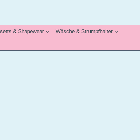
setts & Shapewear
Wäsche & Strumpfhalter