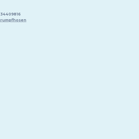
34409816
trumpfhosen