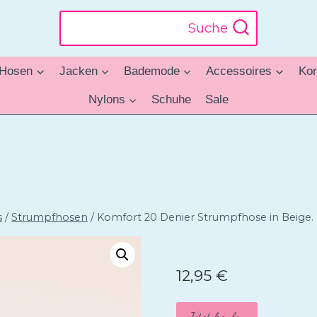
Suche
Hosen
Jacken
Bademode
Accessoires
Kor
Nylons
Schuhe
Sale
s
/
Strumpfhosen
/
Komfort 20 Denier Strumpfhose in Beige.
12,95
€
Jetzt kaufen