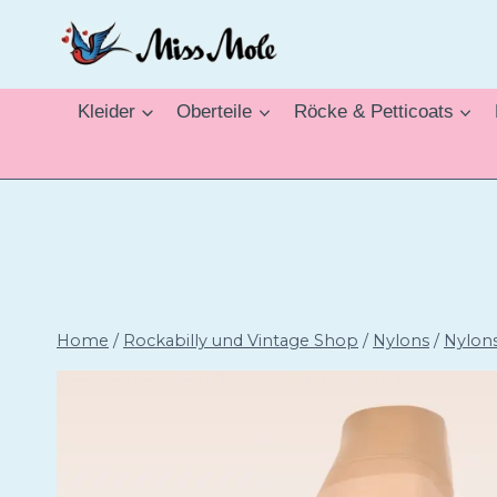
Zum
Inhalt
springen
Kleider
Oberteile
Röcke & Petticoats
Home
/
Rockabilly und Vintage Shop
/
Nylons
/
Nylon