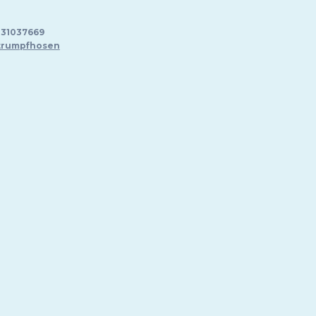
31037669
trumpfhosen