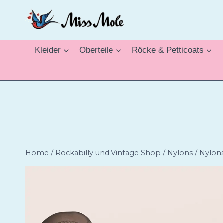
Zum
Inhalt
springen
Kleider
Oberteile
Röcke & Petticoats
Home
/
Rockabilly und Vintage Shop
/
Nylons
/
Nylon