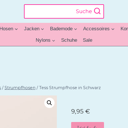
Suche
Hosen
Jacken
Bademode
Accessoires
Kor
Nylons
Schuhe
Sale
s
/
Strumpfhosen
/
Tess Strumpfhose in Schwarz
9,95
€
Jetzt kaufen