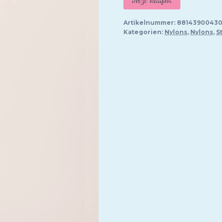
Artikelnummer:
88143900430
Kategorien:
Nylons
,
Nylons
,
S