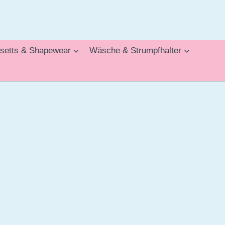
setts & Shapewear
Wäsche & Strumpfhalter