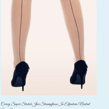
Curvy Super Stretch Jive Strumpfhose In Elfenbein, Neutral