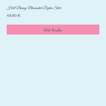
Hell Bunny Blusenshirt Dylan Shirt
49,90
€
Jetzt kaufen