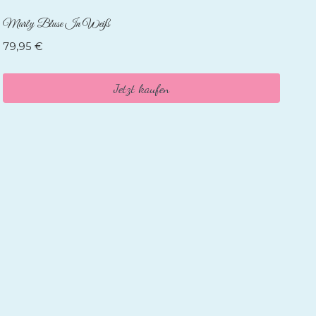
Marly Bluse In Weiß
79,95
€
Jetzt kaufen