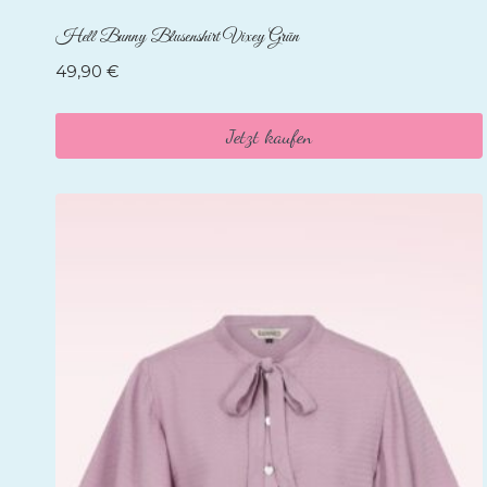
Hell Bunny Blusenshirt Vixey Grün
49,90
€
Jetzt kaufen