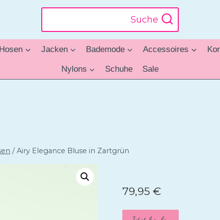
Suche
Hosen
Jacken
Bademode
Accessoires
Kor
Nylons
Schuhe
Sale
sen
/
Airy Elegance Bluse in Zartgrün
79,95
€
Jetzt kaufen