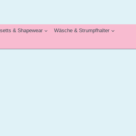
setts & Shapewear
Wäsche & Strumpfhalter