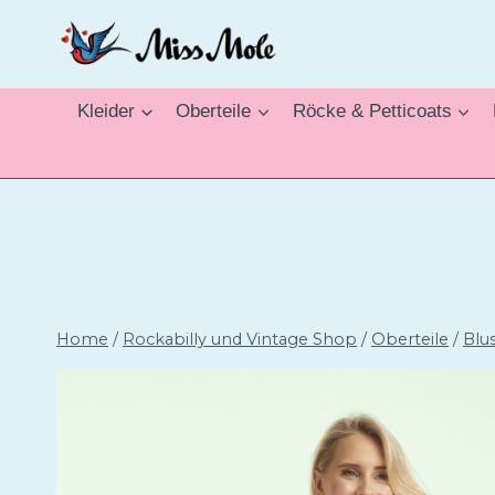
Zum
Inhalt
springen
Kleider
Oberteile
Röcke & Petticoats
Home
/
Rockabilly und Vintage Shop
/
Oberteile
/
Blu