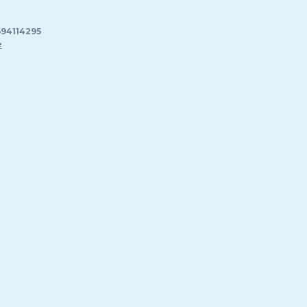
94114295
e