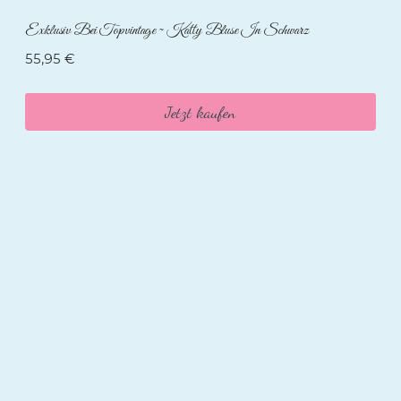
Exklusiv Bei Topvintage ~ Katty Bluse In Schwarz
55,95
€
Jetzt kaufen