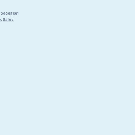
95 €.
29295691
e
,
Sales