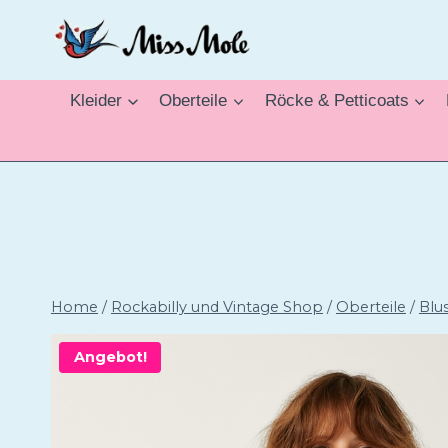
Zum
Inhalt
springen
Kleider
Oberteile
Röcke & Petticoats
Home
/
Rockabilly und Vintage Shop
/
Oberteile
/
Blu
Angebot!