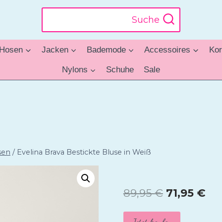
Suche
Hosen
Jacken
Bademode
Accessoires
Kor
Nylons
Schuhe
Sale
sen
/
Evelina Brava Bestickte Bluse in Weiß
Ursprüngl
Akt
89,95
€
71,95
€
Preis
Pre
Jetzt kaufen