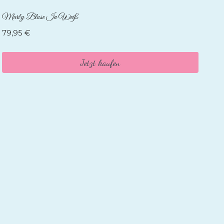
Marly Bluse In Weiß
79,95
€
Jetzt kaufen