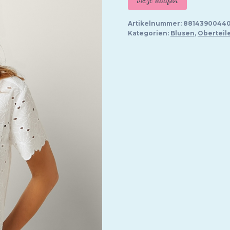
war:
ist:
89,95 €
71,
Artikelnummer:
88143900440
Kategorien:
Blusen
,
Oberteil