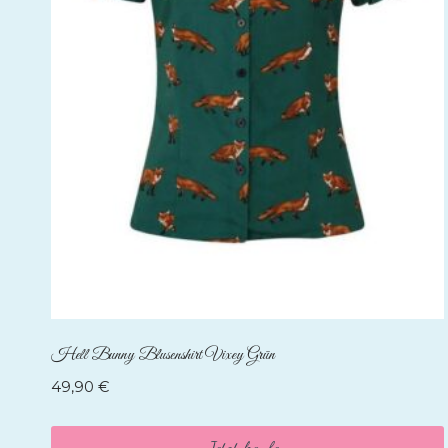
Hell Bunny Blusenshirt Vixey Grün
49,90
€
Jetzt kaufen