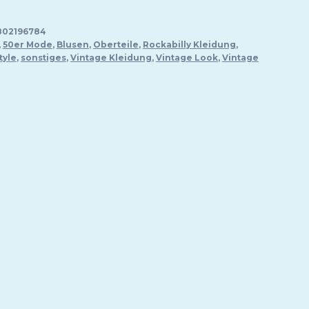
802196784
,
50er Mode
,
Blusen
,
Oberteile
,
Rockabilly Kleidung
,
tyle
,
sonstiges
,
Vintage Kleidung
,
Vintage Look
,
Vintage