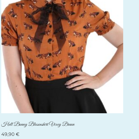
Hell Bunny Blusenshirt Vixey Braun
49,90
€