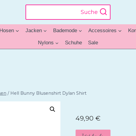
Suche
Hosen
Jacken
Bademode
Accessoires
Kor
Nylons
Schuhe
Sale
sen
/
Hell Bunny Blusenshirt Dylan Shirt
49,90
€
Jetzt kaufen