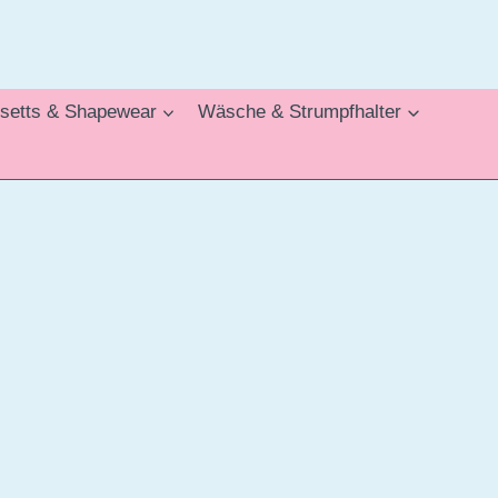
setts & Shapewear
Wäsche & Strumpfhalter