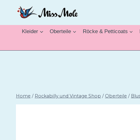
Zum
Inhalt
springen
Kleider
Oberteile
Röcke & Petticoats
Home
/
Rockabilly und Vintage Shop
/
Oberteile
/
Blu