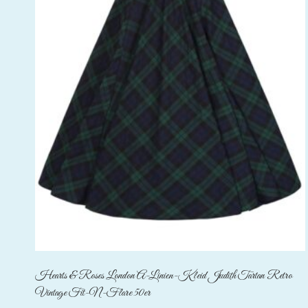
Hearts & Roses London A-Linien-Kleid Judith Tartan Retro
Vintage Fit-N-Flare 50er