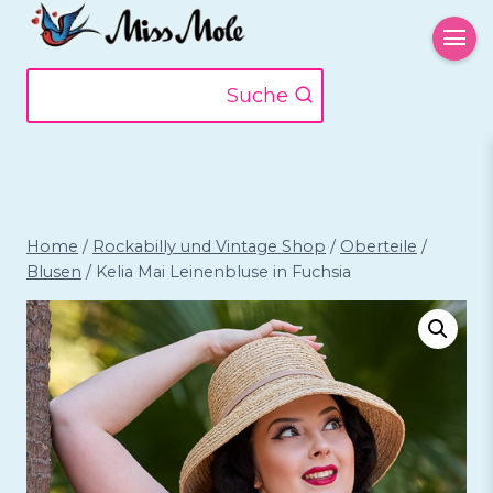
Zum
Inhalt
springen
Suche
Home
/
Rockabilly und Vintage Shop
/
Oberteile
/
Blusen
/
Kelia Mai Leinenbluse in Fuchsia