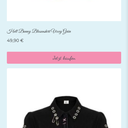
Hell Bunny Blusenshirt Vixey Grün
49,90
€
Jetzt kaufen