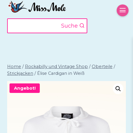
Zum
Inhalt
springen
Suche
Home
/
Rockabilly und Vintage Shop
/
Oberteile
/
Strickjacken
/
Élise Cardigan in Weiß
Angebot!