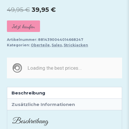
Ursprünglicher
Aktueller
49,95
€
39,95
€
Preis
Preis
Jetzt kaufen
war:
ist:
49,95 €
39,95 €.
Artikelnummer:
8814390044014668247
Kategorien:
Oberteile
,
Sales
,
Strickjacken
Beschreibung
Zusätzliche Informationen
Beschreibung