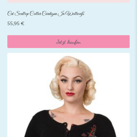
Cat Scallop Collar Cardigan In Wollweiß
55,95
€
Jetzt kaufen