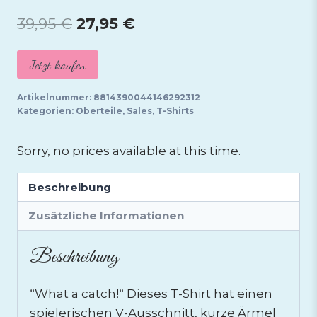
Ursprünglicher
Aktueller
39,95
€
27,95
€
Preis
Preis
Jetzt kaufen
war:
ist:
39,95 €
27,95 €.
Artikelnummer:
8814390044146292312
Kategorien:
Oberteile
,
Sales
,
T-Shirts
Sorry, no prices available at this time.
Beschreibung
Zusätzliche Informationen
Beschreibung
“What a catch!“ Dieses T-Shirt hat einen
spielerischen V-Ausschnitt, kurze Ärmel