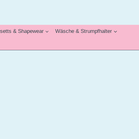
setts & Shapewear
Wäsche & Strumpfhalter