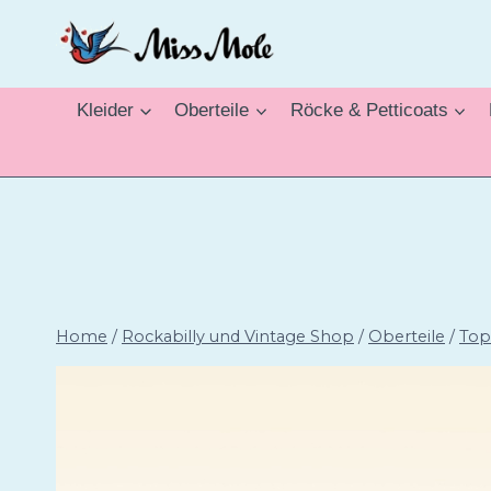
Zum
Inhalt
springen
Kleider
Oberteile
Röcke & Petticoats
Home
/
Rockabilly und Vintage Shop
/
Oberteile
/
Top