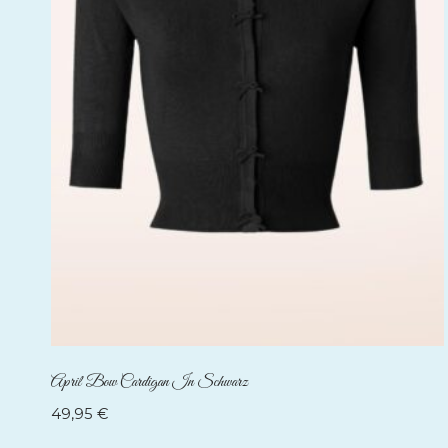
April Bow Cardigan In Schwarz
49,95
€