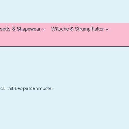
setts & Shapewear
Wäsche & Strumpfhalter
trock mit Leopardenmuster