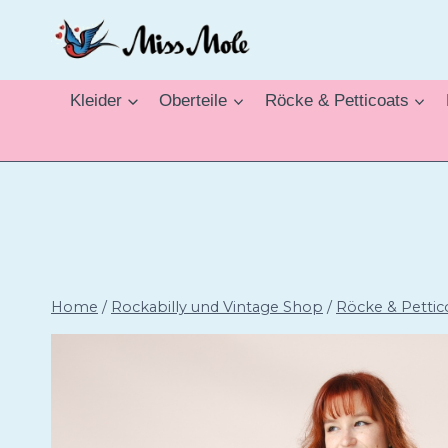
Zum
Inhalt
springen
Kleider
Oberteile
Röcke & Petticoats
Home
/
Rockabilly und Vintage Shop
/
Röcke & Pettic