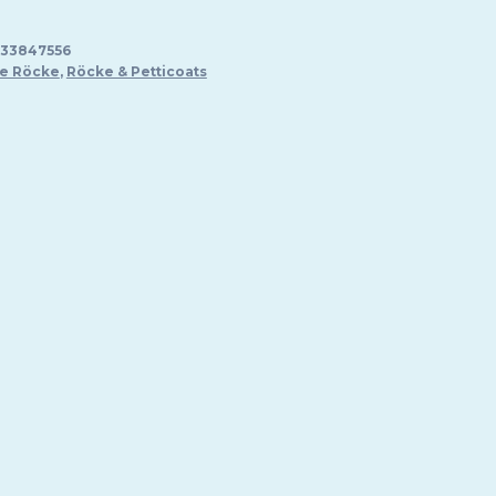
33847556
e Röcke
,
Röcke & Petticoats