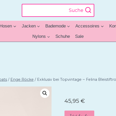
Suche
Hosen
Jacken
Bademode
Accessoires
Kor
Nylons
Schuhe
Sale
oats
/
Enge Röcke
/
Exklusiv bei Topvintage ~ Felina Bleistif
45,95
€
Jetzt kaufen