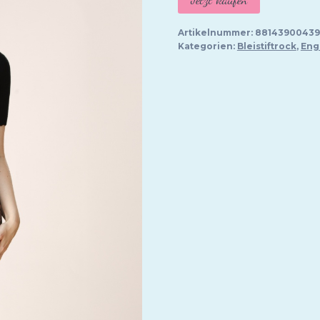
Artikelnummer:
88143900439
Kategorien:
Bleistiftrock
,
Eng