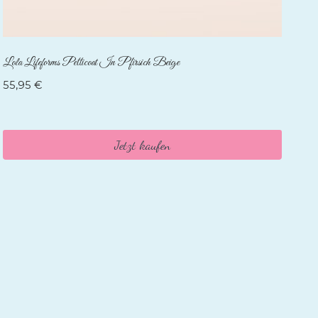
Lola Lifeforms Petticoat In Pfirsich Beige
55,95
€
Jetzt kaufen