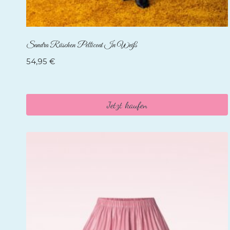
Sandra Rüschen Petticoat In Weiß
54,95
€
Jetzt kaufen