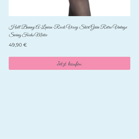
Hell Bunny A-Linien-Rock Vixey Skirt Grün Retro Vintage
Swing Fuchs Motiv
49,90
€
Jetzt kaufen