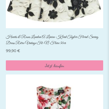
Hearts & Roses London A-Linien-Kleid Taylor Floral Swing
Dress Retro Vintage Fit-N-Flare 50er
99,90
€
Jetzt kaufen