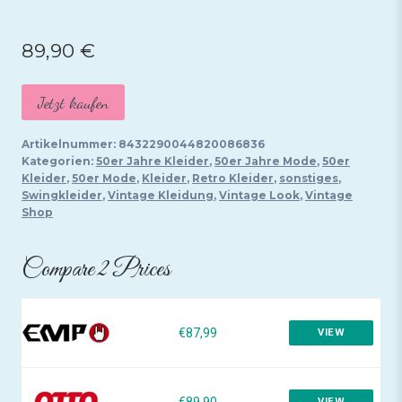
89,90
€
Jetzt kaufen
Artikelnummer:
8432290044820086836
Kategorien:
50er Jahre Kleider
,
50er Jahre Mode
,
50er
Kleider
,
50er Mode
,
Kleider
,
Retro Kleider
,
sonstiges
,
Swingkleider
,
Vintage Kleidung
,
Vintage Look
,
Vintage
Shop
Compare 2 Prices
€87,99
VIEW
€89,90
VIEW