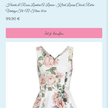
Hearts & Roses London A-Linien-Kleid Louisa Check Retro
Vintage Fit-N-Flare 50er
99,90
€
Jetzt kaufen