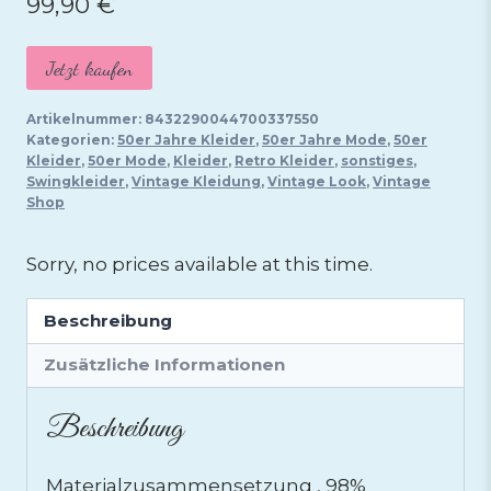
99,90
€
Jetzt kaufen
Artikelnummer:
8432290044700337550
Kategorien:
50er Jahre Kleider
,
50er Jahre Mode
,
50er
Kleider
,
50er Mode
,
Kleider
,
Retro Kleider
,
sonstiges
,
Swingkleider
,
Vintage Kleidung
,
Vintage Look
,
Vintage
Shop
Sorry, no prices available at this time.
Beschreibung
Zusätzliche Informationen
Beschreibung
Materialzusammensetzung , 98%