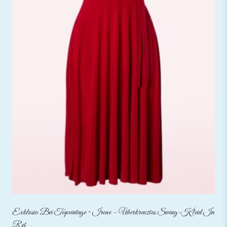
Exklusiv Bei Topvintage ~ Irene – Überkreuztes Swing-Kleid In
Rot