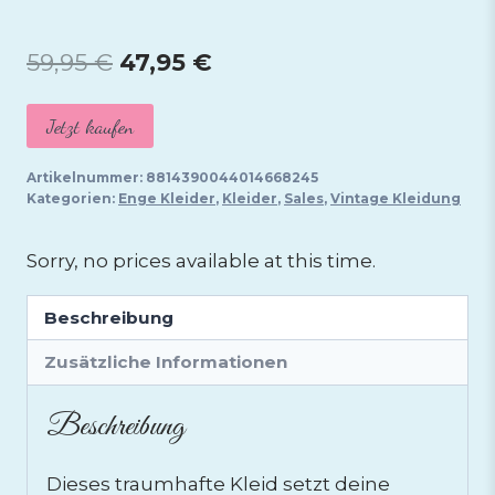
Ursprünglicher
Aktueller
59,95
€
47,95
€
Preis
Preis
Jetzt kaufen
war:
ist:
59,95 €
47,95 €.
Artikelnummer:
8814390044014668245
Kategorien:
Enge Kleider
,
Kleider
,
Sales
,
Vintage Kleidung
Sorry, no prices available at this time.
Beschreibung
Zusätzliche Informationen
Beschreibung
Dieses traumhafte Kleid setzt deine