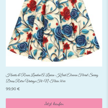
Hearts & Roses London A-Linien-Kleid Elowen Floral Swing
Dress Retro Vintage Fit-N-Flare 50er
99,90
€
Jetzt kaufen