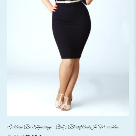
Exklusiv Bei Topvintage ~ Betty Bleistiftkleid In Marineblau