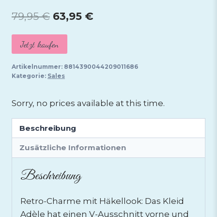
Ursprünglicher
Aktueller
79,95
€
63,95
€
Preis
Preis
Jetzt kaufen
war:
ist:
79,95 €
63,95 €.
Artikelnummer:
8814390044209011686
Kategorie:
Sales
Sorry, no prices available at this time.
Beschreibung
Zusätzliche Informationen
Beschreibung
Retro-Charme mit Häkellook: Das Kleid
Adèle hat einen V-Ausschnitt vorne und