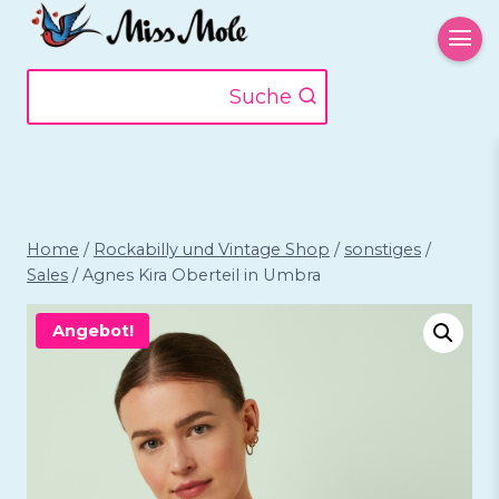
Zum
Inhalt
springen
Suche
Home
/
Rockabilly und Vintage Shop
/
sonstiges
/
Sales
/
Agnes Kira Oberteil in Umbra
Angebot!