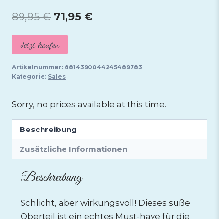
Ursprünglicher
Aktueller
89,95
€
71,95
€
Preis
Preis
Jetzt kaufen
war:
ist:
89,95 €
71,95 €.
Artikelnummer:
8814390044245489783
Kategorie:
Sales
Sorry, no prices available at this time.
Beschreibung
Zusätzliche Informationen
Beschreibung
Schlicht, aber wirkungsvoll! Dieses süße
Oberteil ist ein echtes Must-have für die