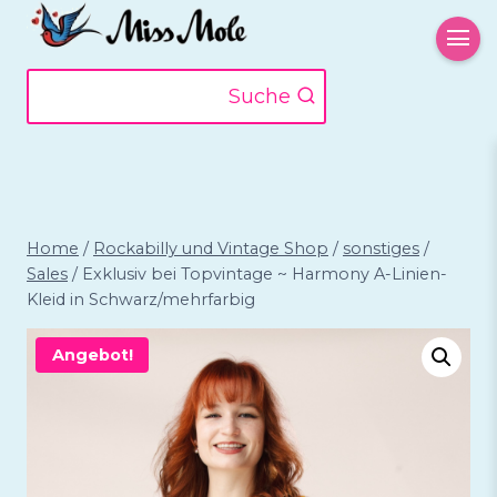
Zum
Inhalt
springen
Suche
Home
/
Rockabilly und Vintage Shop
/
sonstiges
/
Sales
/
Exklusiv bei Topvintage ~ Harmony A-Linien-
Kleid in Schwarz/mehrfarbig
Angebot!