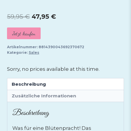
Ursprünglicher
Aktueller
59,95
€
47,95
€
Preis
Preis
Jetzt kaufen
war:
ist:
59,95 €
47,95 €.
Artikelnummer:
8814390043692370672
Kategorie:
Sales
Sorry, no prices available at this time.
Beschreibung
Zusätzliche Informationen
Beschreibung
Was für eine Blütenpracht! Das