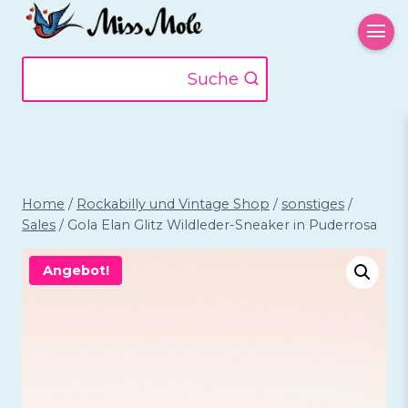
Zum
Inhalt
springen
Suche
Home
/
Rockabilly und Vintage Shop
/
sonstiges
/
Sales
/
Gola Elan Glitz Wildleder-Sneaker in Puderrosa
Angebot!