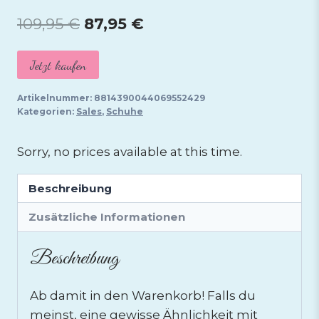
Ursprünglicher
Aktueller
109,95
€
87,95
€
Preis
Preis
Jetzt kaufen
war:
ist:
109,95 €
87,95 €.
Artikelnummer:
8814390044069552429
Kategorien:
Sales
,
Schuhe
Sorry, no prices available at this time.
Beschreibung
Zusätzliche Informationen
Beschreibung
Ab damit in den Warenkorb! Falls du
meinst, eine gewisse Ähnlichkeit mit