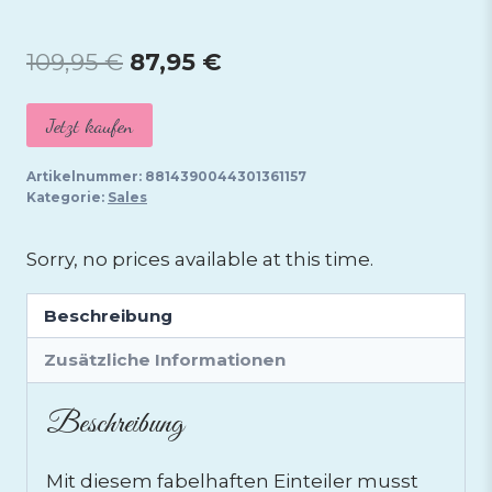
Ursprünglicher
Aktueller
109,95
€
87,95
€
Preis
Preis
Jetzt kaufen
war:
ist:
109,95 €
87,95 €.
Artikelnummer:
8814390044301361157
Kategorie:
Sales
Sorry, no prices available at this time.
Beschreibung
Zusätzliche Informationen
Beschreibung
Mit diesem fabelhaften Einteiler musst