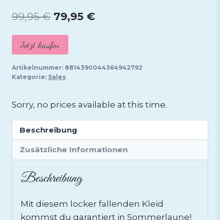
Ursprünglicher
Aktueller
99,95
€
79,95
€
Preis
Preis
Jetzt kaufen
war:
ist:
99,95 €
79,95 €.
Artikelnummer:
8814390044364942792
Kategorie:
Sales
Sorry, no prices available at this time.
Beschreibung
Zusätzliche Informationen
Beschreibung
Mit diesem locker fallenden Kleid
kommst du garantiert in Sommerlaune!