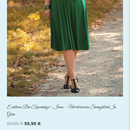
Exklusiv Bei Topvintage ~ Irene – Überkreuztes Swingkleid In
Grün
Ursprünglicher
Aktueller
69,95
€
55,95
€
Preis
Preis