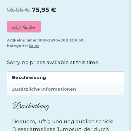
Ursprünglicher
Aktueller
95,95
€
75,95
€
Preis
Preis
Jetzt kaufen
war:
ist:
95,95 €
75,95 €.
Artikelnummer:
8814390043881138669
Kategorie:
Sales
Sorry, no prices available at this time.
Beschreibung
Zusätzliche Informationen
Beschreibung
Bequem, luftig und unglaublich schick:
Dieser ärmellose Jumpsuit, der durch