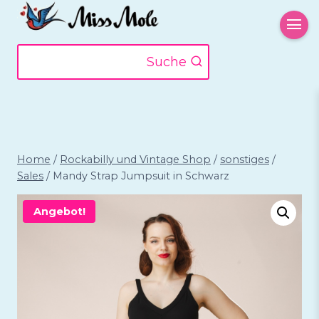
Zum
Inhalt
springen
Suche
Home
/
Rockabilly und Vintage Shop
/
sonstiges
/
Sales
/
Mandy Strap Jumpsuit in Schwarz
Angebot!