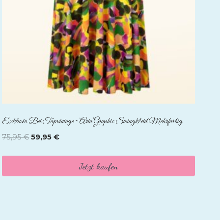
Exklusiv Bei Topvintage ~ Aria Graphic Swingkleid Mehrfarbig
Ursprünglicher
Aktueller
75,95
€
59,95
€
Preis
Preis
war:
ist:
Jetzt kaufen
75,95 €
59,95 €.