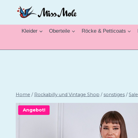
Zum
Inhalt
springen
Kleider
Oberteile
Röcke & Petticoats
Home
/
Rockabilly und Vintage Shop
/
sonstiges
/
Sale
Angebot!