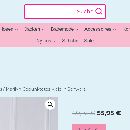
Suche
Hosen
Jacken
Bademode
Accessoires
Kor
Nylons
Schuhe
Sale
s
/
Marilyn Gepunktetes Kleid in Schwarz
Ursprüngl
Ak
69,95
€
55,95
€
Preis
Pr
Jetzt kaufen