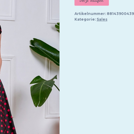
war:
ist:
69,95 €
55,
Artikelnummer:
8814390043
Kategorie:
Sales