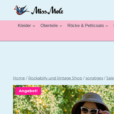
Zum
Inhalt
springen
Kleider
Oberteile
Röcke & Petticoats
Home
/
Rockabilly und Vintage Shop
/
sonstiges
/
Sale
Angebot!