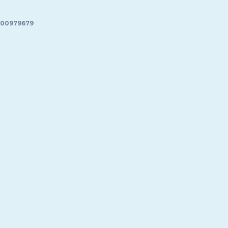
t:
39,95 €.
00979679