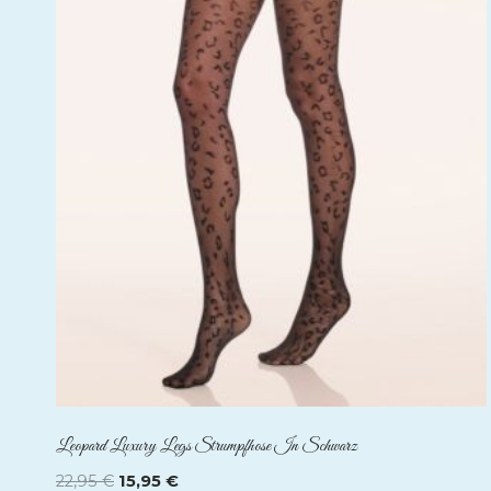
Leopard Luxury Legs Strumpfhose In Schwarz
Ursprünglicher
Aktueller
22,95
€
15,95
€