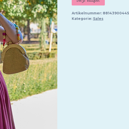
war:
is
175,95 €
1
Artikelnummer:
88143900445
Kategorie:
Sales