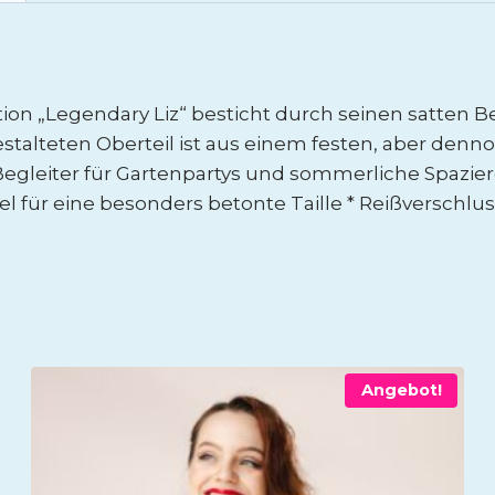
on „Legendary Liz“ besticht durch seinen satten B
talteten Oberteil ist aus einem festen, aber denn
r Begleiter für Gartenpartys und sommerliche Spazi
l für eine besonders betonte Taille * Reißverschluss
Angebot!