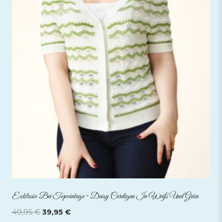
Exklusiv Bei Topvintage ~ Daisy Cardigan In Weiß Und Grün
Ursprünglicher
Aktueller
49,95
€
39,95
€