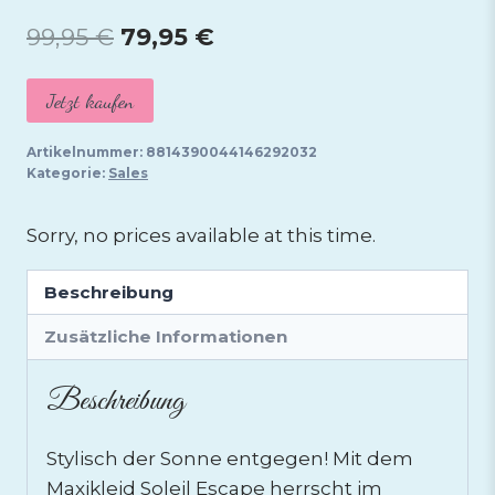
Ursprünglicher
Aktueller
99,95
€
79,95
€
Preis
Preis
Jetzt kaufen
war:
ist:
99,95 €
79,95 €.
Artikelnummer:
8814390044146292032
Kategorie:
Sales
Sorry, no prices available at this time.
Beschreibung
Zusätzliche Informationen
Beschreibung
Stylisch der Sonne entgegen! Mit dem
Maxikleid Soleil Escape herrscht im