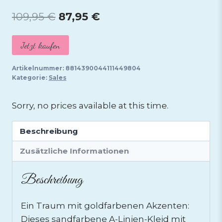
Ursprünglicher
Aktueller
109,95
€
87,95
€
Preis
Preis
Jetzt kaufen
war:
ist:
109,95 €
87,95 €.
Artikelnummer:
8814390044111449804
Kategorie:
Sales
Sorry, no prices available at this time.
Beschreibung
Zusätzliche Informationen
Beschreibung
Ein Traum mit goldfarbenen Akzenten:
Dieses sandfarbene A-Linien-Kleid mit