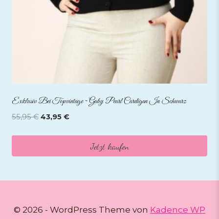
Exklusiv Bei Topvintage ~ Gaby Pearl Cardigan In Schwarz
Ursprünglicher
Aktueller
55,95
€
43,95
€
Preis
Preis
war:
ist:
Jetzt kaufen
55,95 €
43,95 €.
© 2026 - WordPress Theme von
Kadence WP