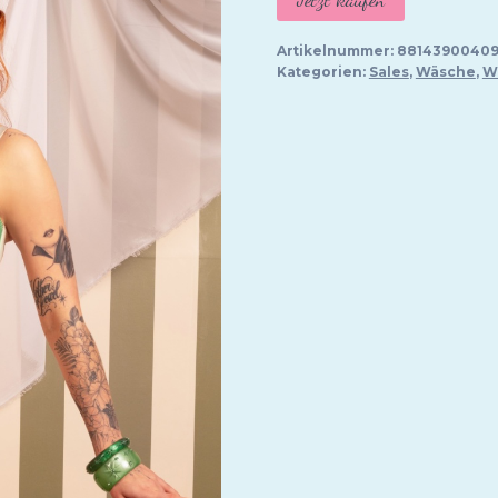
war:
ist:
47,95 €
32,
Artikelnummer:
8814390040
Kategorien:
Sales
,
Wäsche
,
W