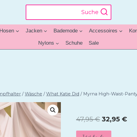
Suche
Hosen
Jacken
Bademode
Accessoires
Kor
Nylons
Schuhe
Sale
mpfhalter
/
Wäsche
/
What Katie Did
/
Myrna High-Waist-Panty
Ursprüngl
Akt
47,95
€
32,95
€
Preis
Pre
Jetzt kaufen