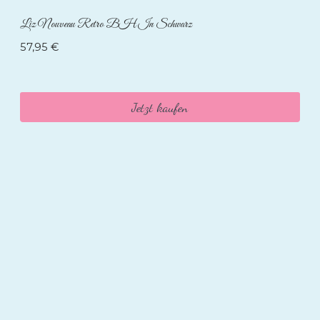
Liz Nouveau Retro BH In Schwarz
57,95
€
Jetzt kaufen