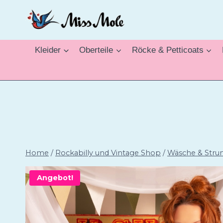
Zum
Inhalt
springen
Kleider
Oberteile
Röcke & Petticoats
Home
/
Rockabilly und Vintage Shop
/
Wäsche & Stru
Angebot!