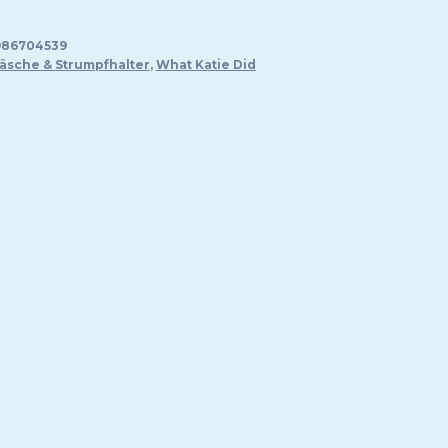
95 €.
986704539
äsche & Strumpfhalter
,
What Katie Did