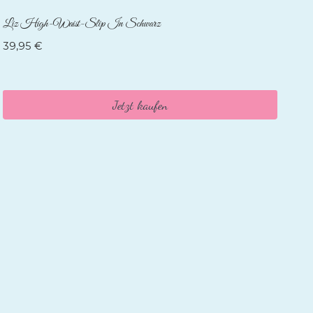
Liz High-Waist-Slip In Schwarz
39,95
€
Jetzt kaufen