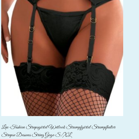
Lau-Fashion Strapsgürtel Wetlook Strumpfgürtel Strumpfhalter
Strapse Dessous String Gogo S/XL