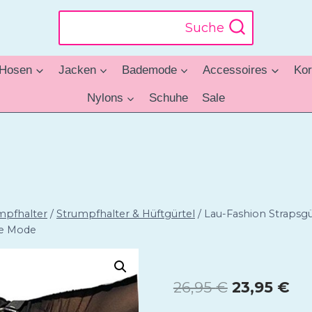
Suche
Hosen
Jacken
Bademode
Accessoires
Kor
Nylons
Schuhe
Sale
mpfhalter
/
Strumpfhalter & Hüftgürtel
/
Lau-Fashion Strapsg
che Mode
Ursprüngl
Akt
26,95
€
23,95
€
Preis
Pre