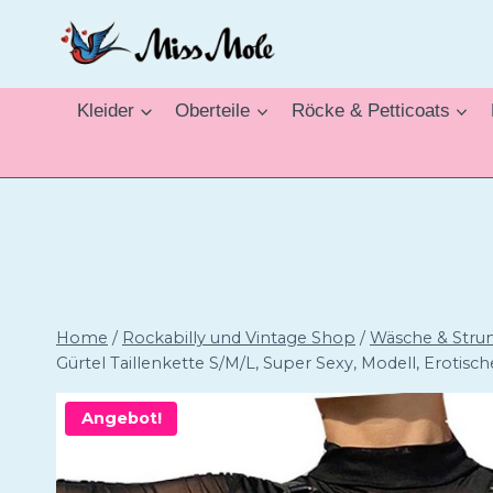
Zum
Inhalt
springen
Kleider
Oberteile
Röcke & Petticoats
Home
/
Rockabilly und Vintage Shop
/
Wäsche & Stru
Gürtel Taillenkette S/M/L, Super Sexy, Modell, Erotis
Angebot!