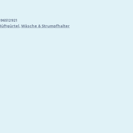
95 €.
96512921
Hüftgürtel
,
Wäsche & Strumpfhalter