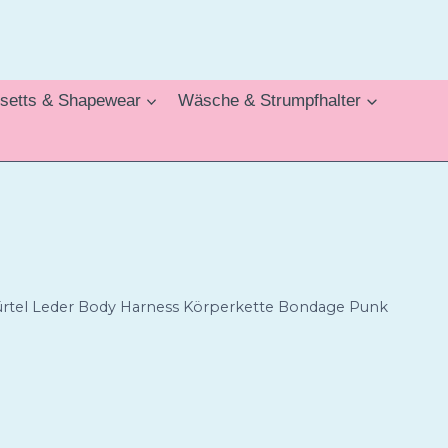
setts & Shapewear
Wäsche & Strumpfhalter
ürtel Leder Body Harness Körperkette Bondage Punk
icher
ueller
is