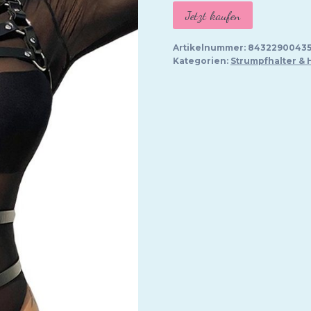
Jetzt kaufen
war:
ist:
26,95 €
23,
Artikelnummer:
84322900435
Kategorien:
Strumpfhalter & 