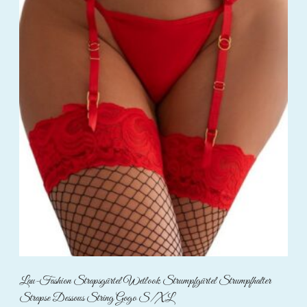
Lau-Fashion Strapsgürtel Wetlook Strumpfgürtel Strumpfhalter
Strapse Dessous String Gogo S/XL