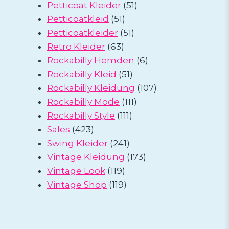
Produkte
51
Petticoat Kleider
51
51
Produkte
Petticoatkleid
51
Produkte
51
Petticoatkleider
51
63
Produkte
Retro Kleider
63
Produkte
6
Rockabilly Hemden
6
51
Produkte
Rockabilly Kleid
51
Produkte
107
Rockabilly Kleidung
107
111
Produkte
Rockabilly Mode
111
111
Produkte
Rockabilly Style
111
423
Produkte
Sales
423
Produkte
241
Swing Kleider
241
Produkte
173
Vintage Kleidung
173
119
Produkte
Vintage Look
119
Produkte
119
Vintage Shop
119
Produkte