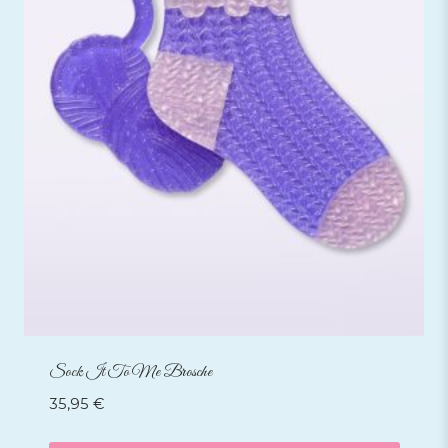
Sock It To Me Brosche
35,95
€