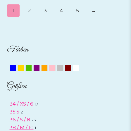
1
2
3
4
5
→
Farben
Blau
Gold
Grün
Lila
Orange
Rosa
Silber
Weinrot
Weiss
Größen
34 / XS / 6
17
35.5
2
36 / S / 8
23
38 / M / 10
1