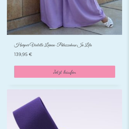
Harper Violette Leinen-Palazzohose In Lila
139,95
€
Jetzt kaufen