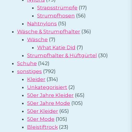
Produkte
17
Strapsstrümpfe
17
56
Produkte
Strumpfhosen
56
15
Produkte
Nahtnylons
15
Produkte
36
Wäsche & Strumpfhalter
36
7
Produkte
Wäsche
7
Produkte
7
What Katie Did
7
Produkte
30
Strumpfhalter & Hüftgürtel
30
142
Produkte
Schuhe
142
Produkte
792
sonstiges
792
Produkte
314
Kleider
314
Produkte
2
Unkategorisiert
2
Produkte
65
50er Jahre Kleider
65
105
Produkte
50er Jahre Mode
105
65
Produkte
50er Kleider
65
105
Produkte
50er Mode
105
Produkte
23
Bleistiftrock
23