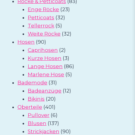
Produkte
83
Röcke & Petticoats
83
23
Produkte
Enge Röcke
23
32
Produkte
Petticoats
32
5
Produkte
Tellerrock
5
Produkte
32
Weite Röcke
32
90
Produkte
Hosen
90
Produkte
2
Caprihosen
2
Produkte
3
Kurze Hosen
3
Produkte
86
Lange Hosen
86
5
Produkte
Marlene Hose
5
31
Produkte
Bademode
31
Produkte
12
Badeanzüge
12
20
Produkte
Bikinis
20
401
Produkte
Oberteile
401
Produkte
6
Pullover
6
Produkte
137
Blusen
137
Produkte
90
Strickjacken
90