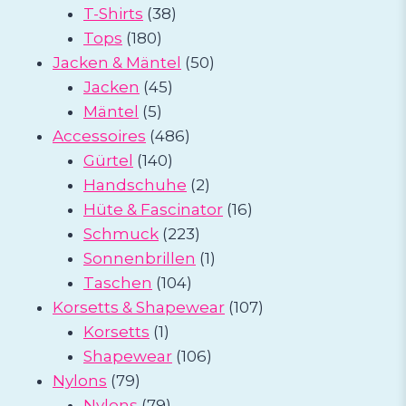
38
Produkte
T-Shirts
38
180
Produkte
Tops
180
Produkte
50
Jacken & Mäntel
50
45
Produkte
Jacken
45
5
Produkte
Mäntel
5
Produkte
486
Accessoires
486
140
Produkte
Gürtel
140
Produkte
2
Handschuhe
2
Produkte
16
Hüte & Fascinator
16
223
Produkte
Schmuck
223
Produkte
1
Sonnenbrillen
1
104
Produkt
Taschen
104
Produkte
107
Korsetts & Shapewear
107
1
Produkte
Korsetts
1
Produkt
106
Shapewear
106
79
Produkte
Nylons
79
Produkte
79
Nylons
79