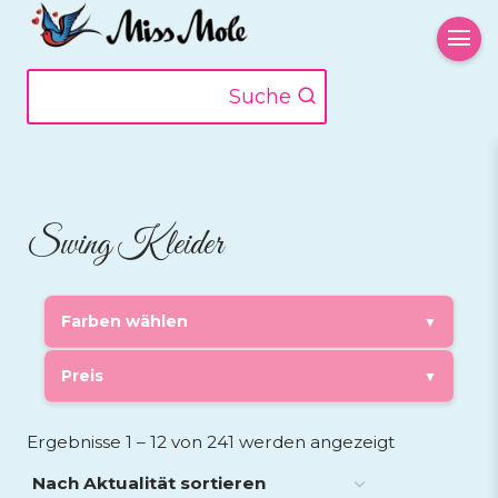
Zum
Inhalt
springen
Suche
Swing Kleider
Farben wählen
▼
Preis
▼
Nach
Ergebnisse 1 – 12 von 241 werden angezeigt
Aktualität