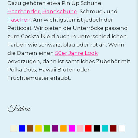
Dazu gehören etwa Pin Up Schuhe,
Haarbänder
,
Handschuhe
, Schmuck und
Taschen
. Am wichtigsten ist jedoch der
Petticoat. Wir bieten die Unterröcke passend
zum Cocktailkleid auch in unterschiedlichen
Farben wie schwarz, blau oder rot an. Wenn
die Damen einen
50er Jahre Look
bevorzugen, dann ist sämtliches Zubehör mit
Polka Dots, Hawaii Blüten oder
Früchtemuster erlaubt.
Farben
Beige
Blau
Braun
Gold
Grün
Lila
Orange
Pink
Rosa
Rot
Schwarz
Türkis
Weinrot
Weis