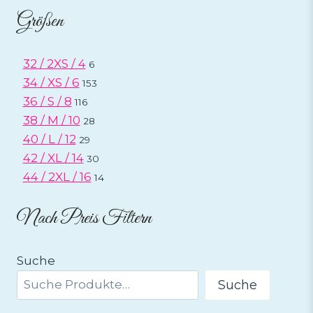
Größen
32 / 2XS / 4
6
34 / XS / 6
153
36 / S / 8
116
38 / M / 10
28
40 / L / 12
29
42 / XL / 14
30
44 / 2XL / 16
14
Nach Preis Filtern
Suche
Suche