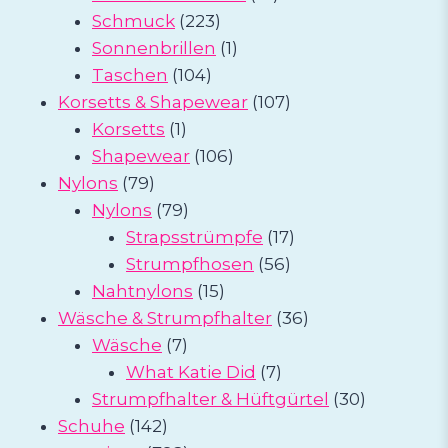
223
Produkte
Schmuck
223
Produkte
1
Sonnenbrillen
1
104
Produkt
Taschen
104
Produkte
107
Korsetts & Shapewear
107
1
Produkte
Korsetts
1
Produkt
106
Shapewear
106
79
Produkte
Nylons
79
Produkte
79
Nylons
79
Produkte
17
Strapsstrümpfe
17
56
Produkte
Strumpfhosen
56
15
Produkte
Nahtnylons
15
Produkte
36
Wäsche & Strumpfhalter
36
7
Produkte
Wäsche
7
Produkte
7
What Katie Did
7
Produkte
30
Strumpfhalter & Hüftgürtel
30
142
Produkte
Schuhe
142