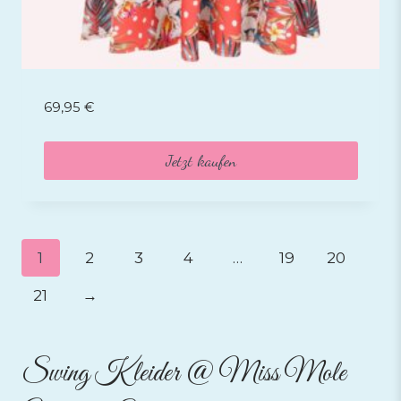
69,95
€
Jetzt kaufen
1
2
3
4
…
19
20
21
→
Swing Kleider
@
Miss Mole