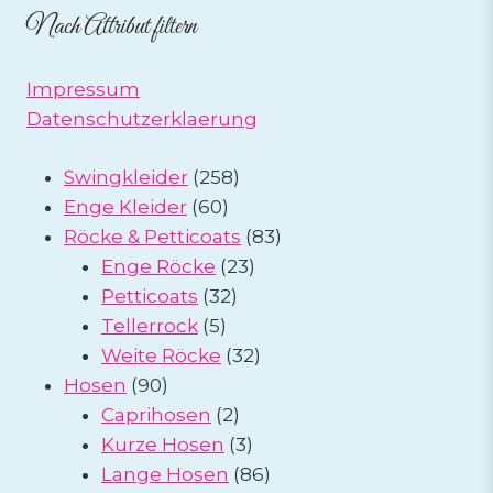
Nach Attribut filtern
Impressum
Datenschutzerklaerung
258
Swingkleider
258
60
Produkte
Enge Kleider
60
Produkte
83
Röcke & Petticoats
83
23
Produkte
Enge Röcke
23
32
Produkte
Petticoats
32
5
Produkte
Tellerrock
5
Produkte
32
Weite Röcke
32
90
Produkte
Hosen
90
Produkte
2
Caprihosen
2
Produkte
3
Kurze Hosen
3
Produkte
86
Lange Hosen
86