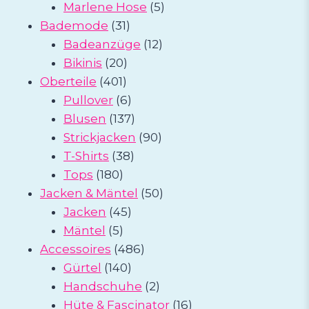
5
Produkte
Marlene Hose
5
31
Produkte
Bademode
31
Produkte
12
Badeanzüge
12
20
Produkte
Bikinis
20
401
Produkte
Oberteile
401
Produkte
6
Pullover
6
Produkte
137
Blusen
137
Produkte
90
Strickjacken
90
38
Produkte
T-Shirts
38
180
Produkte
Tops
180
Produkte
50
Jacken & Mäntel
50
45
Produkte
Jacken
45
5
Produkte
Mäntel
5
Produkte
486
Accessoires
486
140
Produkte
Gürtel
140
Produkte
2
Handschuhe
2
Produkte
16
Hüte & Fascinator
16