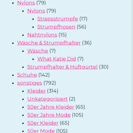
79
Produkte
Nylons
79
Produkte
79
Nylons
79
Produkte
17
Strapsstrümpfe
17
56
Produkte
Strumpfhosen
56
15
Produkte
Nahtnylons
15
Produkte
36
Wäsche & Strumpfhalter
36
7
Produkte
Wäsche
7
Produkte
7
What Katie Did
7
Produkte
30
Strumpfhalter & Hüftgürtel
30
142
Produkte
Schuhe
142
Produkte
792
sonstiges
792
Produkte
314
Kleider
314
Produkte
2
Unkategorisiert
2
Produkte
65
50er Jahre Kleider
65
105
Produkte
50er Jahre Mode
105
65
Produkte
50er Kleider
65
105
Produkte
50er Mode
105