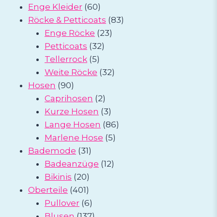
60
Produkte
Enge Kleider
60
Produkte
83
Röcke & Petticoats
83
23
Produkte
Enge Röcke
23
32
Produkte
Petticoats
32
5
Produkte
Tellerrock
5
Produkte
32
Weite Röcke
32
90
Produkte
Hosen
90
Produkte
2
Caprihosen
2
Produkte
3
Kurze Hosen
3
Produkte
86
Lange Hosen
86
5
Produkte
Marlene Hose
5
31
Produkte
Bademode
31
Produkte
12
Badeanzüge
12
20
Produkte
Bikinis
20
401
Produkte
Oberteile
401
Produkte
6
Pullover
6
Produkte
137
Blusen
137