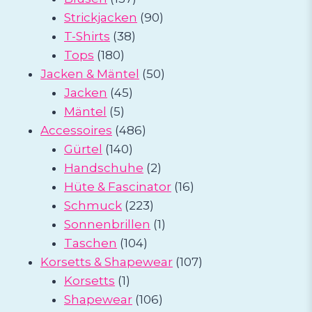
Produkte
90
Strickjacken
90
38
Produkte
T-Shirts
38
180
Produkte
Tops
180
Produkte
50
Jacken & Mäntel
50
45
Produkte
Jacken
45
5
Produkte
Mäntel
5
Produkte
486
Accessoires
486
140
Produkte
Gürtel
140
Produkte
2
Handschuhe
2
Produkte
16
Hüte & Fascinator
16
223
Produkte
Schmuck
223
Produkte
1
Sonnenbrillen
1
104
Produkt
Taschen
104
Produkte
107
Korsetts & Shapewear
107
1
Produkte
Korsetts
1
Produkt
106
Shapewear
106