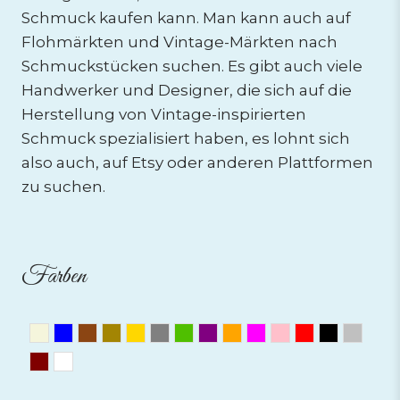
Schmuck kaufen kann. Man kann auch auf
Flohmärkten und Vintage-Märkten nach
Schmuckstücken suchen. Es gibt auch viele
Handwerker und Designer, die sich auf die
Herstellung von Vintage-inspirierten
Schmuck spezialisiert haben, es lohnt sich
also auch, auf Etsy oder anderen Plattformen
zu suchen.
Farben
Beige
Blau
Braun
Bronze
Gold
Grau
Grün
Lila
Orange
Pink
Rosa
Rot
Schwar
Silbe
Weinrot
Weiss