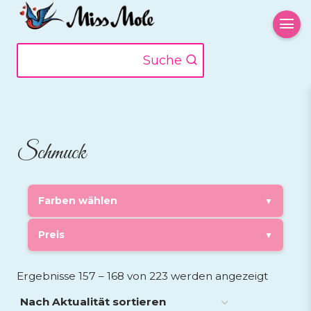
Zum
Inhalt
springen
Suche
Schmuck
Farben wählen
▼
Preis
▼
Nach
Ergebnisse 157 – 168 von 223 werden angezeigt
Aktualit