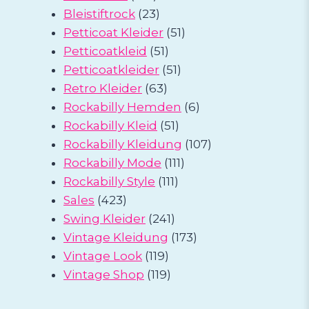
Produkte
23
Bleistiftrock
23
Produkte
51
Petticoat Kleider
51
51
Produkte
Petticoatkleid
51
Produkte
51
Petticoatkleider
51
63
Produkte
Retro Kleider
63
Produkte
6
Rockabilly Hemden
6
51
Produkte
Rockabilly Kleid
51
Produkte
107
Rockabilly Kleidung
107
111
Produkte
Rockabilly Mode
111
111
Produkte
Rockabilly Style
111
423
Produkte
Sales
423
Produkte
241
Swing Kleider
241
Produkte
173
Vintage Kleidung
173
119
Produkte
Vintage Look
119
Produkte
119
Vintage Shop
119
Produkte