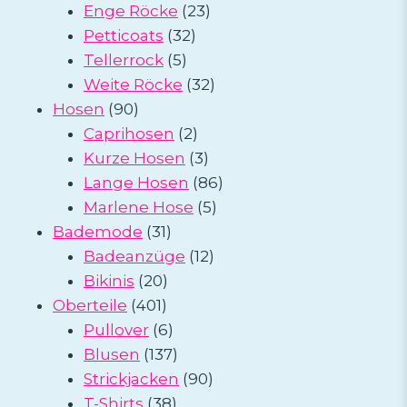
23
Produkte
Enge Röcke
23
32
Produkte
Petticoats
32
5
Produkte
Tellerrock
5
Produkte
32
Weite Röcke
32
90
Produkte
Hosen
90
Produkte
2
Caprihosen
2
Produkte
3
Kurze Hosen
3
Produkte
86
Lange Hosen
86
5
Produkte
Marlene Hose
5
31
Produkte
Bademode
31
Produkte
12
Badeanzüge
12
20
Produkte
Bikinis
20
401
Produkte
Oberteile
401
Produkte
6
Pullover
6
Produkte
137
Blusen
137
Produkte
90
Strickjacken
90
38
Produkte
T-Shirts
38