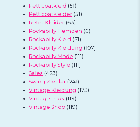
51
Produkte
Petticoatkleid
51
Produkte
51
Petticoatkleider
51
63
Produkte
Retro Kleider
63
Produkte
6
Rockabilly Hemden
6
51
Produkte
Rockabilly Kleid
51
Produkte
107
Rockabilly Kleidung
107
111
Produkte
Rockabilly Mode
111
111
Produkte
Rockabilly Style
111
423
Produkte
Sales
423
Produkte
241
Swing Kleider
241
Produkte
173
Vintage Kleidung
173
119
Produkte
Vintage Look
119
Produkte
119
Vintage Shop
119
Produkte