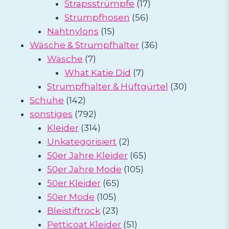
Produkte
17
Strapsstrümpfe
17
56
Produkte
Strumpfhosen
56
15
Produkte
Nahtnylons
15
Produkte
36
Wäsche & Strumpfhalter
36
7
Produkte
Wäsche
7
Produkte
7
What Katie Did
7
Produkte
30
Strumpfhalter & Hüftgürtel
30
142
Produkte
Schuhe
142
Produkte
792
sonstiges
792
Produkte
314
Kleider
314
Produkte
2
Unkategorisiert
2
Produkte
65
50er Jahre Kleider
65
105
Produkte
50er Jahre Mode
105
65
Produkte
50er Kleider
65
105
Produkte
50er Mode
105
Produkte
23
Bleistiftrock
23
Produkte
51
Petticoat Kleider
51