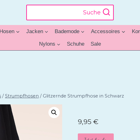
Suche
Hosen
Jacken
Bademode
Accessoires
Kor
Nylons
Schuhe
Sale
s
/
Strumpfhosen
/
Glitzernde Strumpfhose in Schwarz
9,95
€
Jetzt kaufen