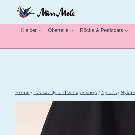
Zum
Inhalt
springen
Kleider
Oberteile
Röcke & Petticoats
Home
/
Rockabilly und Vintage Shop
/
Nylons
/
Nylon