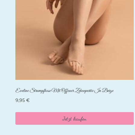
Eveline Strumpfhose Mit Offener Zehenpartie In Beige
9,95
€
Jetzt kaufen