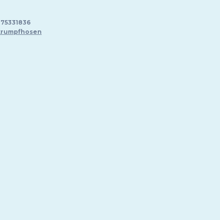
75331836
trumpfhosen