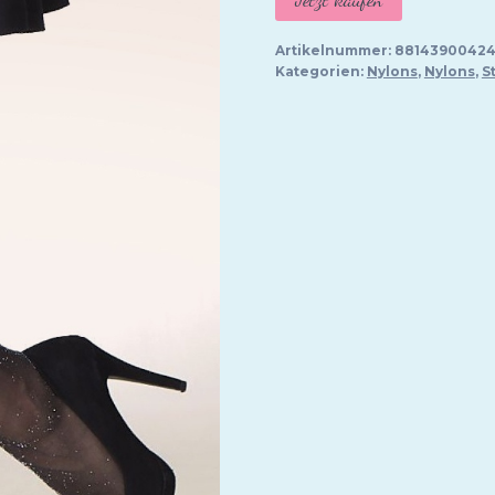
Artikelnummer:
88143900424
Kategorien:
Nylons
,
Nylons
,
S