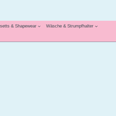
setts & Shapewear
Wäsche & Strumpfhalter