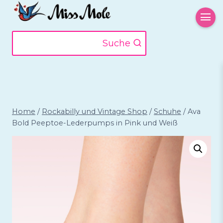
Zum
Inhalt
springen
Suche
Home
/
Rockabilly und Vintage Shop
/
Schuhe
/
Ava
Bold Peeptoe-Lederpumps in Pink und Weiß